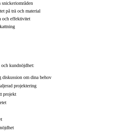
a snickeriområden
et på trä och material
 och effektivitet
kattning
et och kundnöjdhet:
ig diskussion om dina behov
ljerad projektering
tt projekt
etet
et
dnöjdhet