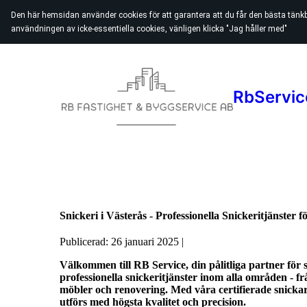
Den här hemsidan använder cookies för att garantera att du får den bästa tänk
användningen av icke-essentiella cookies, vänligen klicka "Jag håller med"
RbServic
Snickeri i Västerås - Professionella Snickeritjänster f
Publicerad: 26 januari 2025 |
Välkommen till RB Service, din pålitliga partner för
professionella snickeritjänster inom alla områden - f
möbler och renovering. Med våra certifierade snickare
utförs med högsta kvalitet och precision.