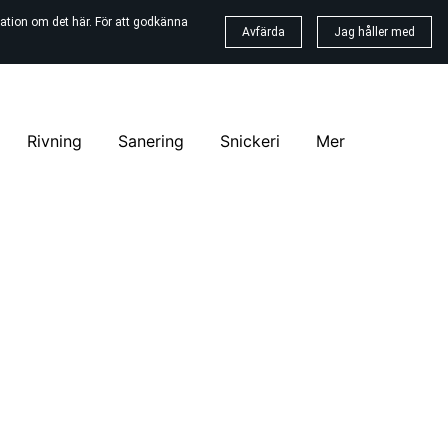
ation om det här. För att godkänna
Avfärda
Jag håller med
Rivning
Sanering
Snickeri
Mer