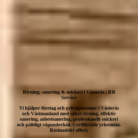
Rivning, sanering & snickeri i Västerås | RB
Service
Vi hjälper företag och privatpersoner i Västerås
och Västmanland med säker rivning, effektiv
sanering, asbestsanering, professionellt snickeri
och pålitligt vägunderhåll. Certifierade yrkesmän.
Kostnadsfri offert.